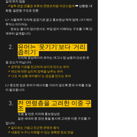
길게 하지 않음
   📌
말투·편집·연출은 유튜브 콘텐츠처럼 자연스럽게
 ➡ 상황형, 대
화형, 질문형 구조로 전환
👉  서울제주 지자체·공공기관 광고 홍보영상 제작 업체 J2EX 제이
투익스 미디어는
        정보는 줄이지 않으면서도, 부담 없이 이해되는 구조를 기획 단
계부터 설계합니다.
유머는 '웃기기'보다 '거리 
좁히기' 
	지자체 영상에서의 유머는 개그나 밈 남용의 단순한 웃
음 요소가 아닙니다.
📌 
공무원·기관을 친근하게 보이게 만드는 유머
📌 
제도에 대한 심리적 장벽을 낮추는 유머
📌
"나도 저 상황 겪어봤다"는 공감을 만드는 유머
👉 중요한 점은 유머가 메시지를 가리지 않도록 톤과 수위를 조절
이 필요합니다.
전 연령층을 고려한 이중 구
조 
	요즘 잘 만든 지자체 홍보영상은
	젊은 세대와 중 장년 층을 동시에 고려한 이중 구조를 가
집니다.
📌 
겉으로는 가볍고 친근한 콘텐츠 형식
📌 
내용은 누구나 이해할 수 있는 명확한 정보 전달