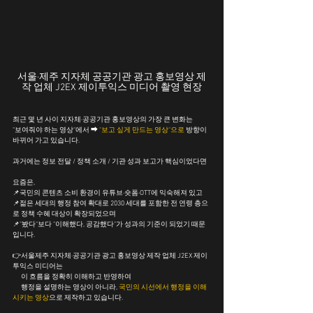
서울·제주 지자체 공공기관 광고 홍보영상 제
작 업체 J2EX 제이투익스 미디어 촬영 현장
최근 몇 년 사이 지자체·공공기관 홍보영상의 가장 큰 변화는
"보여줘야 하는 영상"에서 ➡ 
"보고 싶게 만드는 영상"으로
 방향이 
바뀌어 가고 있습니다.
과거에는 정보 전달 / 정책 소개 / 기관 성과 보고가 핵심이었다면
요즘은, 
📌국민의 콘텐츠 소비 환경이 유튜브·숏폼·OTT에 익숙해져 있고
📌젊은 세대의 행정 참여 확대로 2030 세대를 포함한 전 연령 층으
로 정책 수혜 대상이 확장되었으며
📌"봤다"보다 "이해했다, 공감했다"가 성과의 기준이 되었기 때문
입니다.
👉서울제주 지자체·공공기관 광고 홍보영상 제작 업체 J2EX 제이
투익스 미디어는
      이 흐름을 정확히 이해하고 반영하여
      행정을 설명하는 영상이 아니라, 
국민의 시선에서 행정을 이해 
시키는 영상
으로 제작하고 있습니다.