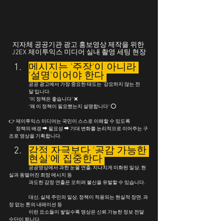
지자체 공공기관 광고 홍보영상 제작을 위한 
J2EX 제이투익스 미디어 실내 촬영 세팅 현장
메시지는 '주장'이 아니라 
'설명'이어야 한다 
공공 광고에서 가장 중요한 태도는 '강요하지 않는 전
달'입니다.
"이 정책은 좋습니다" ❌
	"왜 이 정책이 필요했는지 설명합니다" ⭕
👉 제이투익스 미디어는 국민이 스스로 이해할 수 있도록
       정책의 배경 ➡ 필요성 ➡ 기대 변화를 논리적으로 이어주는 구
조로 영상을 기획합니다.
감정 자극보다 '공감 가능한 
현실'에 집중한다 
	공공영상에서 과한 눈물 연출, 지나치게 미화된 일상, 현
실과 동떨어진 희망 메시지 등
	과도한 감정 연출은 오히려 불신을 유발할 수 있습니다.
	대신, 실제 주민의 일상, 정책이 적용되는 현실적 장면, 과
장 없는 톤의 내레이션 등
	이런 요소들이 쌓일수록 영상은 신뢰 가능한 정보 전달 
수단이 됩니다.