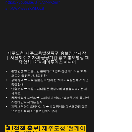
https://youtu.be/lPK92IMw2us?
si=x5WxYs8s9XWkQz8_
제주도청 '제주교육발전특구' 홍보영상 제작 
｜ 서울제주 지자체·공공기관 광고 홍보영상 제
작 업체 J2EX 제이투익스 미디어
촬영 컨셉 ➡ 고풍스런 분위기 OTT 영화 감성 패러디로 '학부
모 고민'을 정책 서사로 전환
정책 성격 ➡ 교육·돌봄·진로 연계 한 '제주교육발전특구' 사업 
종합 안내 
연출 전략 ➡ 초중고 자녀를 둔 학부모의 걱정을 따라가는 서
사 구조
공공성 설계 포인트 ➡ "그래서 이 제도가 필요한 이유"를 자연
스럽게 납득 시키는 방식
제작사 역량이 드러나는 점 ➡ 복합 정책을 학부모 관점 질문
으로 순차적 해소 / 정보 신뢰도 유지
🎬 
[정책 홍보]
 제주도청 '런케이