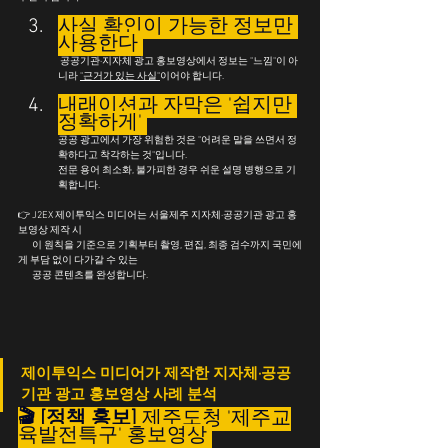
사실 확인이 가능한 정보만 
사용한다 
 공공기관·지자체 광고 홍보영상에서 정보는 "느낌"이 아
니라 
"근거가 있는 사실"
이어야 합니다.
내래이션과 자막은 '쉽지만 
정확하게' 
공공 광고에서 가장 위험한 것은 "어려운 말을 쓰면서 정
확하다고 착각하는 것"입니다.
전문 용어 최소화, 불가피한 경우 쉬운 설명 병행으로 기
획합니다.
👉 J2EX 제이투익스 미디어는 서울제주 지자체·공공기관 광고 홍
보영상 제작 시
       이 원칙을 기준으로 기획부터 촬영, 편집, 최종 검수까지 국민에
게 부담 없이 다가갈 수 있는 
       공공 콘텐츠를 완성합니다.
제이투익스 미디어가 제작한 지자체·공공
기관 광고 홍보영상 사례 분석
🎬 [정책 홍보]
 제주도청 '제주교
육발전특구' 홍보영상 