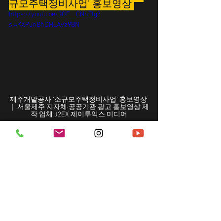
규모주택정비사업' 홍보영상 
https://youtu.be/9OF__CNhTlg?
si=KXPunBhDHLAyz9BN
제주개발공사 '소규모주택정비사업' 홍보영상 
｜ 서울제주 지자체·공공기관 광고 홍보영상 제
작 업체 J2EX 제이투익스 미디어
촬영 컨셉 ➡ 방대한 양의 어려운 사업 정보를 인포그래픽 시
각화와 대화 형식으로 편안한 정보 전달
정책 성격 ➡ 법·행정·절차 중심 '소규모주택정비사업'을 정석
적으로 제작
연출 전략 ➡ 인포그래픽 + 대화형 설명 구조, 정보 단위를 잘
게 쪼개 시각화
공공성 설계 포인트 ➡ 전문성을 유지하되 "쉽고 정확한 말"을 
선택
제작사 역량이 드러나는 점 ➡ 시각 디자인을 정보 이해 도구
로 활용, 행정 정보 구조화 능력