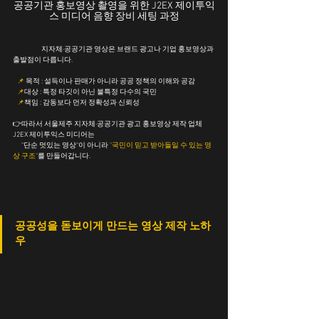
공공기관 홍보영상 촬영을 위한 J2EX 제이투익
스 미디어 음향 장비 세팅 과정
	지자체·공공기관 영상은 브랜드 광고나 기업 홍보영상과 
출발점이 다릅니다.
📌 
목적 : 설득이나 판매가 아니라 공공 정책의 이해와 공감
📌
대상 : 특정 타깃이 아닌 불특정 다수의 국민
📌
책임 : 감동보다 먼저 정확성과 신뢰성
👉따라서 서울제주 지자체·공공기관 광고 홍보영상 제작 업체 
J2EX 제이투익스 미디어는
      "단순 멋있는 영상"이 아니라 
"국민이 믿고 받아들일 수 있는 영
상 구조"
를 만들어갑니다.
공공성을 돋보이게 만드는 영상 제작 노하
우