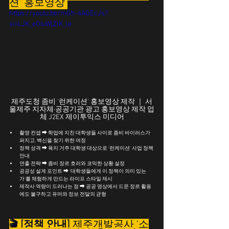
션' 홍보영상 
https://youtu.be/mGh-4AGEcJs?
si=LJK_eOIuWjZlK_le
제주도청 좀비 '런케이션' 홍보영상 제작 ｜ 서
울제주 지자체·공공기관 광고 홍보영상 제작 업
체 J2EX 제이투익스 미디어
촬영 컨셉 ➡ 학업에 지친 대학생들 사이로 좀비 바이러스가 
퍼지고, 백신을 찾기 위한 여정
정책 성격 ➡ 육지 거주 대학생 대상으로 '런케이션' 사업 정책 
안내
연출 전략 ➡ 좀비 장르 호러와 코믹한 상황 설정
공공성 설계 포인트 ➡ '대학생들에게 이 정책이 의미 있는
가'를 체험하게 만드는 라이프 스타일 제시
제작사 역량이 드러나는 점 ➡ 공공 영상에서 드문 장르 활용
에도 불구하고 유머와 정보 전달의 균형
🎬 
[정책 안내] 
제주개발공사 '소